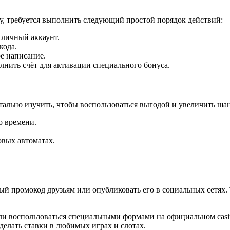
у, требуется выполнить следующий простой порядок действий:
 личный аккаунт.
кода.
е написание.
нить счёт для активации специального бонуса.
тально изучить, чтобы воспользоваться выгодой и увеличить ш
о времени.
овых автоматах.
ый промокод друзьям или опубликовать его в социальных сетях
ли воспользоваться специальными формами на официальном casi
елать ставки в любимых играх и слотах.