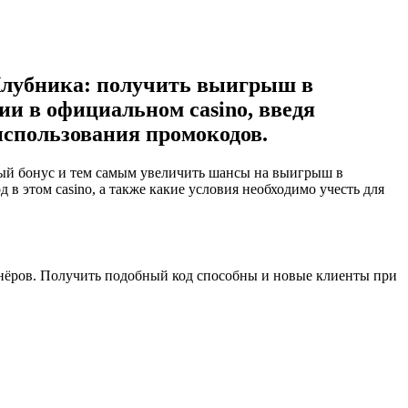
 Клубника: получить выигрыш в
и в официальном casino, введя
использования промокодов.
ый бонус и тем самым увеличить шансы на выигрыш в
 этом casino, а также какие условия необходимо учесть для
нёров. Получить подобный код способны и новые клиенты при