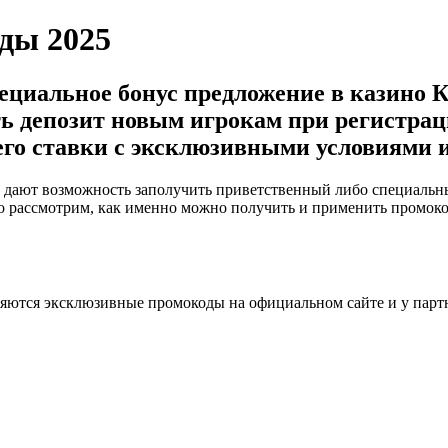
ды 2025
ециальное бонус предложение в казино
ь депозит новым игрокам при регистраци
его ставки с эксклюзивными условиями 
 дают возможность заполучить приветственный либо специальн
 рассмотрим, как именно можно получить и применить промокод в
яются эксклюзивные промокоды на официальном сайте и у парт