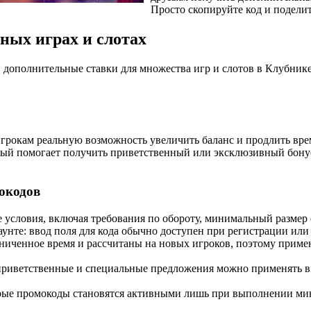
Просто скопируйте код и поделит
ных играх и слотах
 дополнительные ставки для множества игр и слотов в Клубнике
грокам реальную возможность увеличить баланс и продлить вре
рый помогает получить приветственный или эксклюзивный бону
окодов
 условия, включая требования по обороту, минимальный размер 
унте: ввод поля для кода обычно доступен при регистрации или 
аниченное время и рассчитаны на новых игроков, поэтому приме
приветственные и специальные предложения можно применять вм
рые промокоды становятся активными лишь при выполнении мини