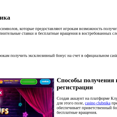
ника
имволов, которые предоставляют игрокам возможность получит
нительные ставки и бесплатные вращения в востребованных сл
кам получить эксклюзивный бонус на счет в официальном casin
Способы получения 
регистрации
Создав аккаунт на платформе Кл
для этого поле,
casino clubnika
пре
обеспечивает приветственный бо
бесплатные вращения.