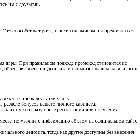
есь им с друзьями.
. Это способствует росту шансов на выигрыш и предоставляет
мя игры. При правильном подходе промокод становится не
с, облегчает внесение депозита и повышает шансы на выигрыш
ставки и список доступных игр.
в разделе бонусов вашего личного кабинета.
нять их нужно сразу после регистрации или получения
есте, но уточните информацию об этом на официальном сайте
мального депозита, тогда как другие доступны без внесения