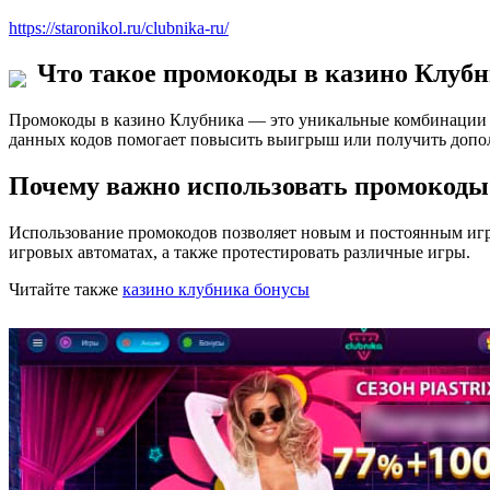
https://staronikol.ru/clubnika-ru/
Что такое промокоды в казино Клуб
Промокоды в казино Клубника — это уникальные комбинации с
данных кодов помогает повысить выигрыш или получить допол
Почему важно использовать промокоды
Использование промокодов позволяет новым и постоянным игро
игровых автоматах, а также протестировать различные игры.
Читайте также
казино клубника бонусы