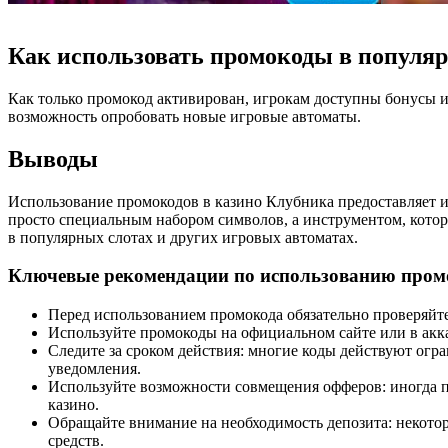
Как использовать промокоды в популяр
Как только промокод активирован, игрокам доступны бонусы и
возможность опробовать новые игровые автоматы.
Выводы
Использование промокодов в казино Клубника предоставляет и
просто специальным набором символов, а инструментом, кото
в популярных слотах и других игровых автоматах.
Ключевые рекомендации по использованию пром
Перед использованием промокода обязательно проверяйте
Используйте промокоды на официальном сайте или в акка
Следите за сроком действия: многие коды действуют огр
уведомления.
Используйте возможности совмещения офферов: иногда 
казино.
Обращайте внимание на необходимость депозита: некото
средств.