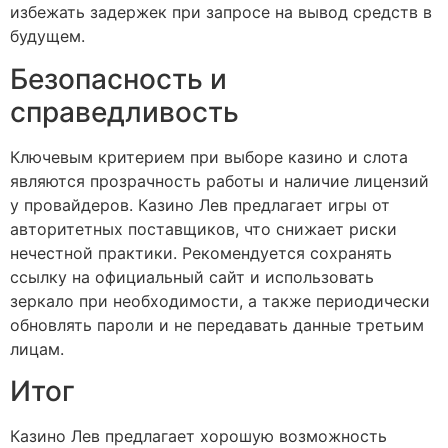
избежать задержек при запросе на вывод средств в
будущем.
Безопасность и
справедливость
Ключевым критерием при выборе казино и слота
являются прозрачность работы и наличие лицензий
у провайдеров. Казино Лев предлагает игры от
авторитетных поставщиков, что снижает риски
нечестной практики. Рекомендуется сохранять
ссылку на официальный сайт и использовать
зеркало при необходимости, а также периодически
обновлять пароли и не передавать данные третьим
лицам.
Итог
Казино Лев предлагает хорошую возможность