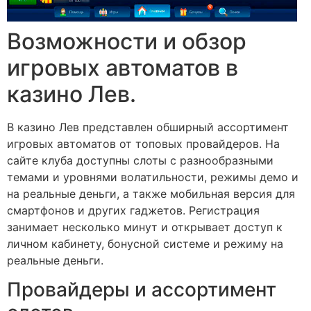
Возможности и обзор
игровых автоматов в
казино Лев.
В казино Лев представлен обширный ассортимент
игровых автоматов от топовых провайдеров. На
сайте клуба доступны слоты с разнообразными
темами и уровнями волатильности, режимы демо и
на реальные деньги, а также мобильная версия для
смартфонов и других гаджетов. Регистрация
занимает несколько минут и открывает доступ к
личном кабинету, бонусной системе и режиму на
реальные деньги.
Провайдеры и ассортимент