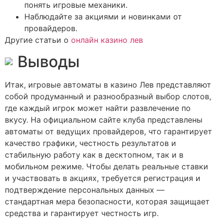
понять игровые механики.
Наблюдайте за акциями и новинками от
провайдеров.
Другие статьи о
онлайн казино лев
Выводы
Итак, игровые автоматы в казино Лев представляют
собой продуманный и разнообразный выбор слотов,
где каждый игрок может найти развлечение по
вкусу. На официальном сайте клуба представлены
автоматы от ведущих провайдеров, что гарантирует
качество графики, честность результатов и
стабильную работу как в десктопном, так и в
мобильном режиме. Чтобы делать реальные ставки
и участвовать в акциях, требуется регистрация и
подтверждение персональных данных —
стандартная мера безопасности, которая защищает
средства и гарантирует честность игр.