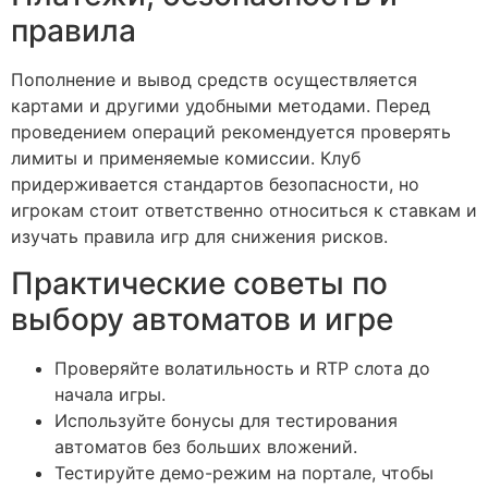
правила
Пополнение и вывод средств осуществляется
картами и другими удобными методами. Перед
проведением операций рекомендуется проверять
лимиты и применяемые комиссии. Клуб
придерживается стандартов безопасности, но
игрокам стоит ответственно относиться к ставкам и
изучать правила игр для снижения рисков.
Практические советы по
выбору автоматов и игре
Проверяйте волатильность и RTP слота до
начала игры.
Используйте бонусы для тестирования
автоматов без больших вложений.
Тестируйте демо-режим на портале, чтобы