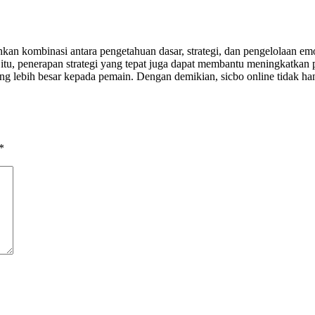
n kombinasi antara pengetahuan dasar, strategi, dan pengelolaan emosi.
 itu, penerapan strategi yang tepat juga dapat membantu meningkatkan 
g lebih besar kepada pemain. Dengan demikian, sicbo online tidak ha
*