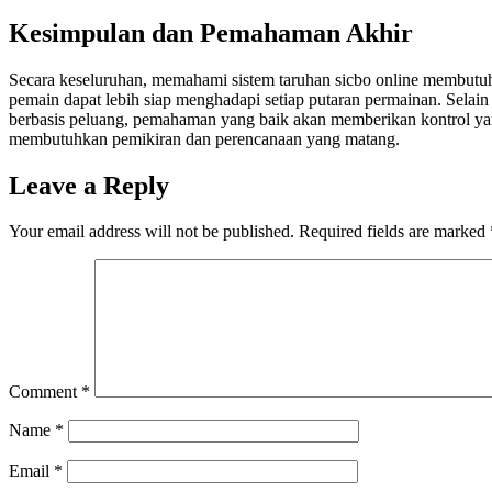
Kesimpulan dan Pemahaman Akhir
Secara keseluruhan, memahami sistem taruhan sicbo online membutuhka
pemain dapat lebih siap menghadapi setiap putaran permainan. Selain
berbasis peluang, pemahaman yang baik akan memberikan kontrol yan
membutuhkan pemikiran dan perencanaan yang matang.
Leave a Reply
Your email address will not be published.
Required fields are marked
Comment
*
Name
*
Email
*