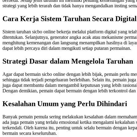
berbeda. Setiap jenis taruhan ini memiliki peluang kemenangan yan
strategi yang lebih terarah dan tidak hanya mengandalkan insting sema
Cara Kerja Sistem Taruhan Secara Digital
Sistem taruhan sicbo online bekerja melalui platform digital yang tel
ditentukan. Selanjutnya, generator angka acak atau mekanisme permain
menghitung kemenangan dan langsung menampilkan hasilnya di layar.
dapat lebih percaya diri dalam mengikuti setiap putaran permainan.
Strategi Dasar dalam Mengelola Taruhan
Agar dapat bermain sicbo online dengan lebih bijak, pemain perlu m
sehingga tidak terjadi pengeluaran berlebihan. Selain itu, pemain 
juga dapat membantu dalam mengambil keputusan yang lebih rasional
Dengan demikian, pemain dapat bermain dengan lebih terkontrol dan 
Kesalahan Umum yang Perlu Dihindari
Banyak pemain pemula sering melakukan kesalahan dalam memahami sis
ada juga pemain yang terlalu emosional ketika mengalami kekalahan
terkendali. Oleh karena itu, penting untuk selalu bermain dengan k
bermain secara keseluruhan.