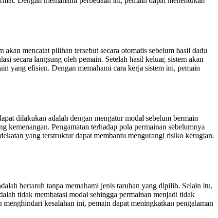
 cermat. Dengan memahami perbedaan ini, pemain dapat menentukan
em akan mencatat pilihan tersebut secara otomatis sebelum hasil dadu
si secara langsung oleh pemain. Setelah hasil keluar, sistem akan
in yang efisien. Dengan memahami cara kerja sistem ini, pemain
g dapat dilakukan adalah dengan mengatur modal sebelum bermain
eluang kemenangan. Pengamatan terhadap pola permainan sebelumnya
ekatan yang terstruktur dapat membantu mengurangi risiko kerugian.
ah bertaruh tanpa memahami jenis taruhan yang dipilih. Selain itu,
dalah tidak membatasi modal sehingga permainan menjadi tidak
gan menghindari kesalahan ini, pemain dapat meningkatkan pengalaman