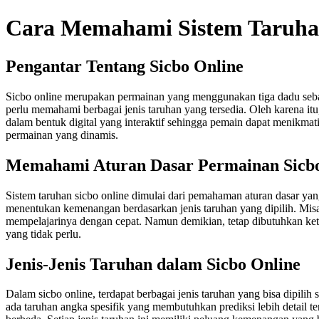
Cara Memahami Sistem Taruhan
Pengantar Tentang Sicbo Online
Sicbo online merupakan permainan yang menggunakan tiga dadu sebag
perlu memahami berbagai jenis taruhan yang tersedia. Oleh karena itu
dalam bentuk digital yang interaktif sehingga pemain dapat menikma
permainan yang dinamis.
Memahami Aturan Dasar Permainan Sicb
Sistem taruhan sicbo online dimulai dari pemahaman aturan dasar yan
menentukan kemenangan berdasarkan jenis taruhan yang dipilih. Misaln
mempelajarinya dengan cepat. Namun demikian, tetap dibutuhkan ket
yang tidak perlu.
Jenis-Jenis Taruhan dalam Sicbo Online
Dalam sicbo online, terdapat berbagai jenis taruhan yang bisa dipilih
ada taruhan angka spesifik yang membutuhkan prediksi lebih detail te