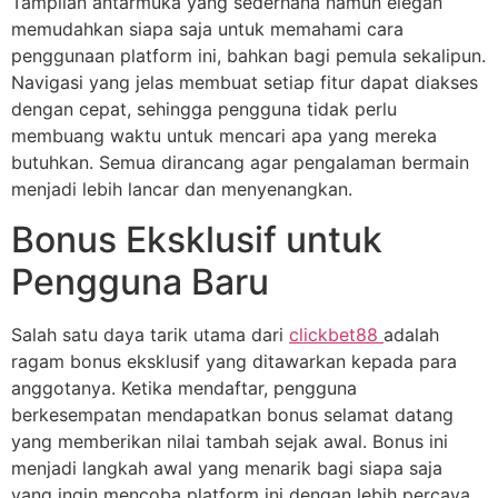
Tampilan antarmuka yang sederhana namun elegan
memudahkan siapa saja untuk memahami cara
penggunaan platform ini, bahkan bagi pemula sekalipun.
Navigasi yang jelas membuat setiap fitur dapat diakses
dengan cepat, sehingga pengguna tidak perlu
membuang waktu untuk mencari apa yang mereka
butuhkan. Semua dirancang agar pengalaman bermain
menjadi lebih lancar dan menyenangkan.
Bonus Eksklusif untuk
Pengguna Baru
Salah satu daya tarik utama dari
clickbet88
adalah
ragam bonus eksklusif yang ditawarkan kepada para
anggotanya. Ketika mendaftar, pengguna
berkesempatan mendapatkan bonus selamat datang
yang memberikan nilai tambah sejak awal. Bonus ini
menjadi langkah awal yang menarik bagi siapa saja
yang ingin mencoba platform ini dengan lebih percaya