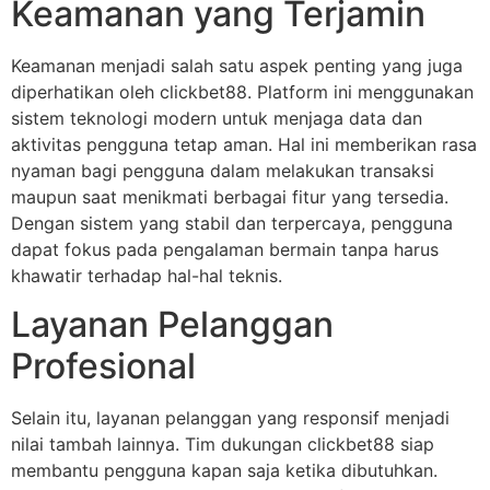
Keamanan yang Terjamin
Keamanan menjadi salah satu aspek penting yang juga
diperhatikan oleh clickbet88. Platform ini menggunakan
sistem teknologi modern untuk menjaga data dan
aktivitas pengguna tetap aman. Hal ini memberikan rasa
nyaman bagi pengguna dalam melakukan transaksi
maupun saat menikmati berbagai fitur yang tersedia.
Dengan sistem yang stabil dan terpercaya, pengguna
dapat fokus pada pengalaman bermain tanpa harus
khawatir terhadap hal-hal teknis.
Layanan Pelanggan
Profesional
Selain itu, layanan pelanggan yang responsif menjadi
nilai tambah lainnya. Tim dukungan clickbet88 siap
membantu pengguna kapan saja ketika dibutuhkan.