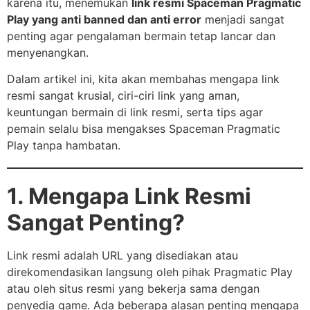
karena itu, menemukan
link resmi Spaceman Pragmatic
Play yang anti banned dan anti error
menjadi sangat
penting agar pengalaman bermain tetap lancar dan
menyenangkan.
Dalam artikel ini, kita akan membahas mengapa link
resmi sangat krusial, ciri-ciri link yang aman,
keuntungan bermain di link resmi, serta tips agar
pemain selalu bisa mengakses Spaceman Pragmatic
Play tanpa hambatan.
1. Mengapa Link Resmi
Sangat Penting?
Link resmi adalah URL yang disediakan atau
direkomendasikan langsung oleh pihak Pragmatic Play
atau oleh situs resmi yang bekerja sama dengan
penyedia game. Ada beberapa alasan penting mengapa