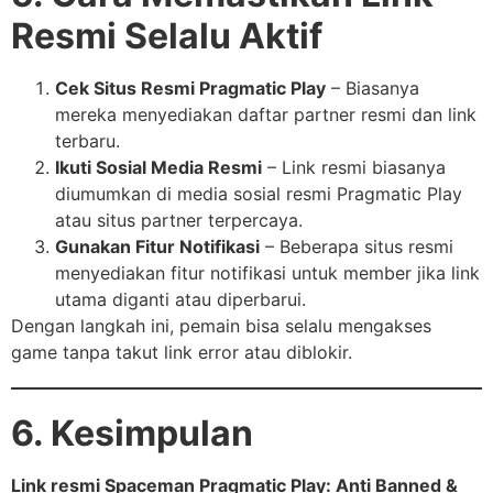
Resmi Selalu Aktif
Cek Situs Resmi Pragmatic Play
– Biasanya
mereka menyediakan daftar partner resmi dan link
terbaru.
Ikuti Sosial Media Resmi
– Link resmi biasanya
diumumkan di media sosial resmi Pragmatic Play
atau situs partner terpercaya.
Gunakan Fitur Notifikasi
– Beberapa situs resmi
menyediakan fitur notifikasi untuk member jika link
utama diganti atau diperbarui.
Dengan langkah ini, pemain bisa selalu mengakses
game tanpa takut link error atau diblokir.
6. Kesimpulan
Link resmi Spaceman Pragmatic Play: Anti Banned &