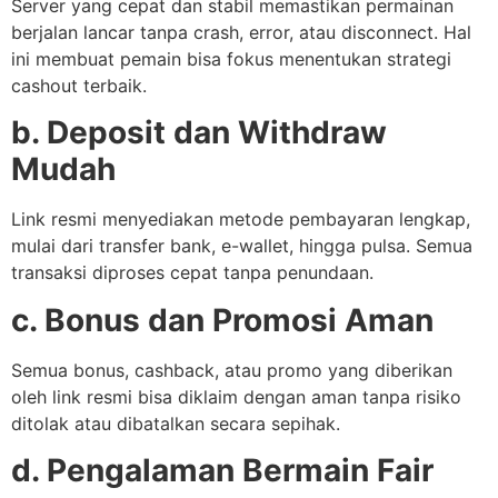
Server yang cepat dan stabil memastikan permainan
berjalan lancar tanpa crash, error, atau disconnect. Hal
ini membuat pemain bisa fokus menentukan strategi
cashout terbaik.
b. Deposit dan Withdraw
Mudah
Link resmi menyediakan metode pembayaran lengkap,
mulai dari transfer bank, e-wallet, hingga pulsa. Semua
transaksi diproses cepat tanpa penundaan.
c. Bonus dan Promosi Aman
Semua bonus, cashback, atau promo yang diberikan
oleh link resmi bisa diklaim dengan aman tanpa risiko
ditolak atau dibatalkan secara sepihak.
d. Pengalaman Bermain Fair