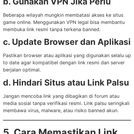
b. Gunakan VPN Jika Perlu
Beberapa wilayah mungkin membatasi akses ke situs
game online. Menggunakan VPN legal bisa membantu
membuka link resmi tanpa terkena banned.
c. Update Browser dan Aplikasi
Pastikan browser atau aplikasi yang digunakan selalu up
to date agar kompatibel dengan link resmi dan server
berjalan optimal.
d. Hindari Situs atau Link Palsu
Jangan mencoba link yang dibagikan di forum atau
media sosial tanpa verifikasi resmi. Link palsu seringkali
membawa virus, malware, atau risiko banned akun.
5. Cara Memastikan Link