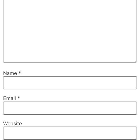
Name
*
Email
*
Website