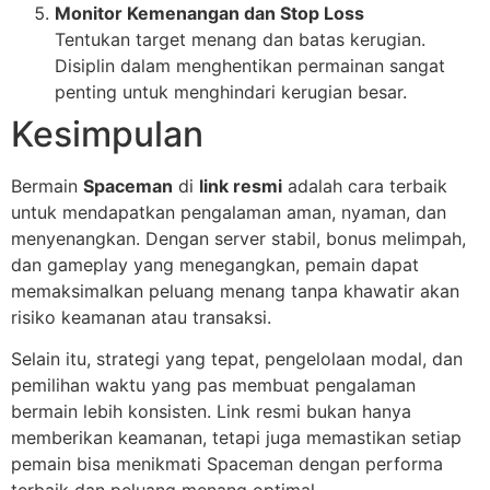
Monitor Kemenangan dan Stop Loss
Tentukan target menang dan batas kerugian.
Disiplin dalam menghentikan permainan sangat
penting untuk menghindari kerugian besar.
Kesimpulan
Bermain
Spaceman
di
link resmi
adalah cara terbaik
untuk mendapatkan pengalaman aman, nyaman, dan
menyenangkan. Dengan server stabil, bonus melimpah,
dan gameplay yang menegangkan, pemain dapat
memaksimalkan peluang menang tanpa khawatir akan
risiko keamanan atau transaksi.
Selain itu, strategi yang tepat, pengelolaan modal, dan
pemilihan waktu yang pas membuat pengalaman
bermain lebih konsisten. Link resmi bukan hanya
memberikan keamanan, tetapi juga memastikan setiap
pemain bisa menikmati Spaceman dengan performa
terbaik dan peluang menang optimal.