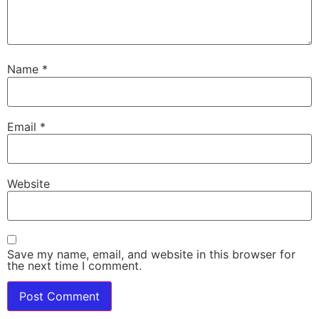
Name
*
Email
*
Website
Save my name, email, and website in this browser for
the next time I comment.