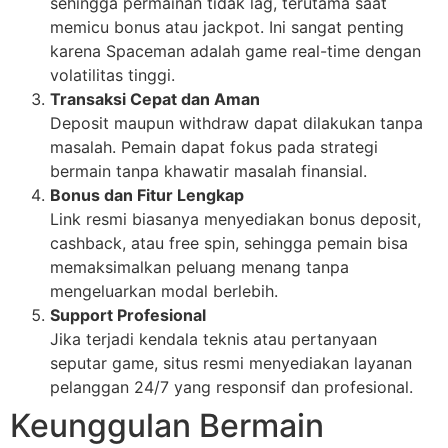
sehingga permainan tidak lag, terutama saat
memicu bonus atau jackpot. Ini sangat penting
karena Spaceman adalah game real-time dengan
volatilitas tinggi.
Transaksi Cepat dan Aman
Deposit maupun withdraw dapat dilakukan tanpa
masalah. Pemain dapat fokus pada strategi
bermain tanpa khawatir masalah finansial.
Bonus dan Fitur Lengkap
Link resmi biasanya menyediakan bonus deposit,
cashback, atau free spin, sehingga pemain bisa
memaksimalkan peluang menang tanpa
mengeluarkan modal berlebih.
Support Profesional
Jika terjadi kendala teknis atau pertanyaan
seputar game, situs resmi menyediakan layanan
pelanggan 24/7 yang responsif dan profesional.
Keunggulan Bermain