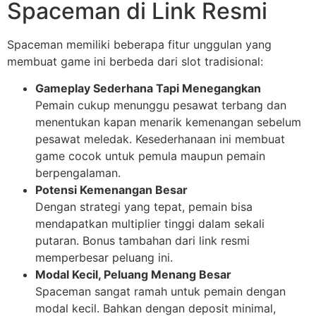
Spaceman di Link Resmi
Spaceman memiliki beberapa fitur unggulan yang
membuat game ini berbeda dari slot tradisional:
Gameplay Sederhana Tapi Menegangkan
Pemain cukup menunggu pesawat terbang dan
menentukan kapan menarik kemenangan sebelum
pesawat meledak. Kesederhanaan ini membuat
game cocok untuk pemula maupun pemain
berpengalaman.
Potensi Kemenangan Besar
Dengan strategi yang tepat, pemain bisa
mendapatkan multiplier tinggi dalam sekali
putaran. Bonus tambahan dari link resmi
memperbesar peluang ini.
Modal Kecil, Peluang Menang Besar
Spaceman sangat ramah untuk pemain dengan
modal kecil. Bahkan dengan deposit minimal,