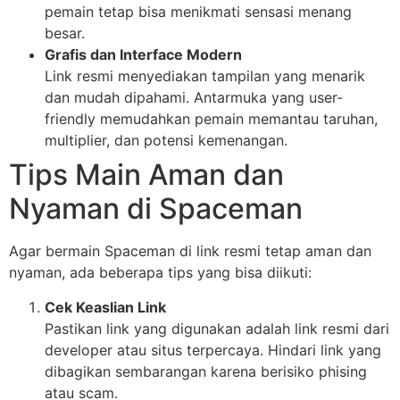
pemain tetap bisa menikmati sensasi menang
besar.
Grafis dan Interface Modern
Link resmi menyediakan tampilan yang menarik
dan mudah dipahami. Antarmuka yang user-
friendly memudahkan pemain memantau taruhan,
multiplier, dan potensi kemenangan.
Tips Main Aman dan
Nyaman di Spaceman
Agar bermain Spaceman di link resmi tetap aman dan
nyaman, ada beberapa tips yang bisa diikuti:
Cek Keaslian Link
Pastikan link yang digunakan adalah link resmi dari
developer atau situs terpercaya. Hindari link yang
dibagikan sembarangan karena berisiko phising
atau scam.