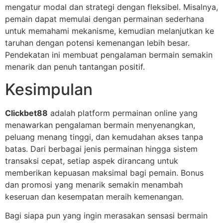
mengatur modal dan strategi dengan fleksibel. Misalnya,
pemain dapat memulai dengan permainan sederhana
untuk memahami mekanisme, kemudian melanjutkan ke
taruhan dengan potensi kemenangan lebih besar.
Pendekatan ini membuat pengalaman bermain semakin
menarik dan penuh tantangan positif.
Kesimpulan
Clickbet88
adalah platform permainan online yang
menawarkan pengalaman bermain menyenangkan,
peluang menang tinggi, dan kemudahan akses tanpa
batas. Dari berbagai jenis permainan hingga sistem
transaksi cepat, setiap aspek dirancang untuk
memberikan kepuasan maksimal bagi pemain. Bonus
dan promosi yang menarik semakin menambah
keseruan dan kesempatan meraih kemenangan.
Bagi siapa pun yang ingin merasakan sensasi bermain