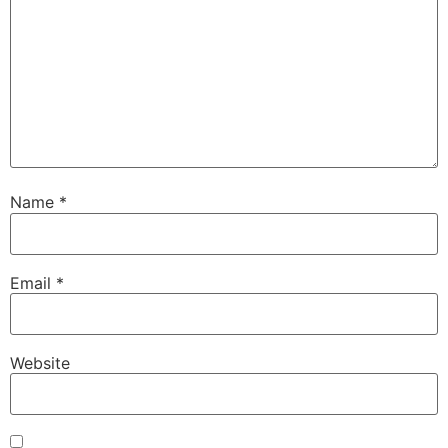
Name
*
Email
*
Website