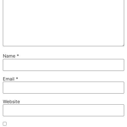
Name
*
Email
*
Website