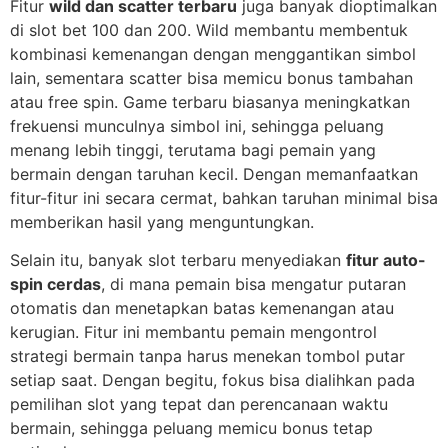
Fitur
wild dan scatter terbaru
juga banyak dioptimalkan
di slot bet 100 dan 200. Wild membantu membentuk
kombinasi kemenangan dengan menggantikan simbol
lain, sementara scatter bisa memicu bonus tambahan
atau free spin. Game terbaru biasanya meningkatkan
frekuensi munculnya simbol ini, sehingga peluang
menang lebih tinggi, terutama bagi pemain yang
bermain dengan taruhan kecil. Dengan memanfaatkan
fitur-fitur ini secara cermat, bahkan taruhan minimal bisa
memberikan hasil yang menguntungkan.
Selain itu, banyak slot terbaru menyediakan
fitur auto-
spin cerdas
, di mana pemain bisa mengatur putaran
otomatis dan menetapkan batas kemenangan atau
kerugian. Fitur ini membantu pemain mengontrol
strategi bermain tanpa harus menekan tombol putar
setiap saat. Dengan begitu, fokus bisa dialihkan pada
pemilihan slot yang tepat dan perencanaan waktu
bermain, sehingga peluang memicu bonus tetap