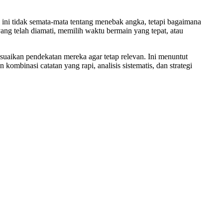
i ini tidak semata-mata tentang menebak angka, tetapi bagaimana
ng telah diamati, memilih waktu bermain yang tepat, atau
yesuaikan pendekatan mereka agar tetap relevan. Ini menuntut
ombinasi catatan yang rapi, analisis sistematis, dan strategi