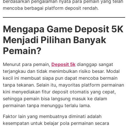
berdasarkan pengalaman nyata para pemain yang telah
mencoba berbagai platform deposit rendah.
Mengapa Game Deposit 5K
Menjadi Pilihan Banyak
Pemain?
Menurut para pemain,
Deposit 5k
dianggap sangat
terjangkau dan tidak menimbulkan risiko besar. Modal
kecil ini membuat siapa pun dapat mencoba bermain
tanpa tekanan. Selain itu, mayoritas platform permainan
kini menyediakan fitur deposit otomatis yang cepat,
sehingga pemain bisa langsung masuk ke dalam
permainan tanpa menunggu terlalu lama.
Faktor lain yang membuatnya diminati adalah
kesempatan untuk belajar pola permainan secara