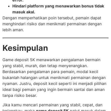
Hindari platform yang menawarkan bonus tidak
masuk akal.
Dengan memperhatikan poin tersebut, pemain dapat
menghindari risiko dan menikmati permainan dengan
lebih aman.
Kesimpulan
Game deposit 5K menawarkan pengalaman bermain
yang stabil, murah, dan tetap menyenangkan.
Berdasarkan pengalaman para pemain, modal kecil
bukanlah halangan untuk menikmati permainan dengan
nyaman. Justru, deposit kecil seperti ini menjadi pilihan
ideal bagi pemain yang ingin bermain santai dan aman
tanpa risiko besar.
Jika kamu mencari permainan yang stabil, cepat, dan
terjangkau, maka
game deposit 5K
patut masuk dalam