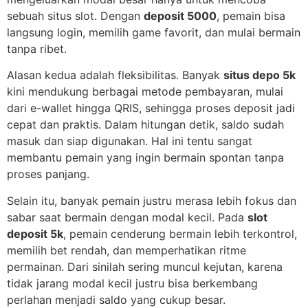
sebuah situs slot. Dengan
deposit 5000
, pemain bisa
langsung login, memilih game favorit, dan mulai bermain
tanpa ribet.
Alasan kedua adalah fleksibilitas. Banyak
situs depo 5k
kini mendukung berbagai metode pembayaran, mulai
dari e-wallet hingga QRIS, sehingga proses deposit jadi
cepat dan praktis. Dalam hitungan detik, saldo sudah
masuk dan siap digunakan. Hal ini tentu sangat
membantu pemain yang ingin bermain spontan tanpa
proses panjang.
Selain itu, banyak pemain justru merasa lebih fokus dan
sabar saat bermain dengan modal kecil. Pada
slot
deposit 5k
, pemain cenderung bermain lebih terkontrol,
memilih bet rendah, dan memperhatikan ritme
permainan. Dari sinilah sering muncul kejutan, karena
tidak jarang modal kecil justru bisa berkembang
perlahan menjadi saldo yang cukup besar.