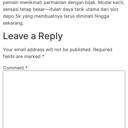
pemain menikmati permainan dengan bijak. Modal kecil,
sensasi tetap besar—itulah daya tarik utama dari slot
depo 5k yang membuatnya terus diminati hingga
sekarang.
Leave a Reply
Your email address will not be published.
Required
fields are marked
*
Comment
*