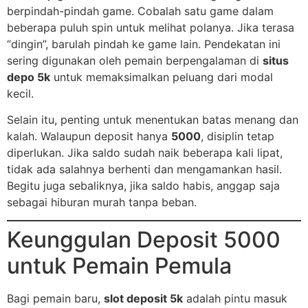
berpindah-pindah game. Cobalah satu game dalam
beberapa puluh spin untuk melihat polanya. Jika terasa
“dingin”, barulah pindah ke game lain. Pendekatan ini
sering digunakan oleh pemain berpengalaman di
situs
depo 5k
untuk memaksimalkan peluang dari modal
kecil.
Selain itu, penting untuk menentukan batas menang dan
kalah. Walaupun deposit hanya
5000
, disiplin tetap
diperlukan. Jika saldo sudah naik beberapa kali lipat,
tidak ada salahnya berhenti dan mengamankan hasil.
Begitu juga sebaliknya, jika saldo habis, anggap saja
sebagai hiburan murah tanpa beban.
Keunggulan Deposit 5000
untuk Pemain Pemula
Bagi pemain baru,
slot deposit 5k
adalah pintu masuk