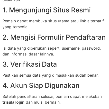
1. Mengunjungi Situs Resmi
Pemain dapat membuka situs utama atau link alternatif
yang tersedia.
2. Mengisi Formulir Pendaftaran
Isi data yang diperlukan seperti username, password,
dan informasi dasar lainnya.
3. Verifikasi Data
Pastikan semua data yang dimasukkan sudah benar.
4. Akun Siap Digunakan
Setelah pendaftaran selesai, pemain dapat melakukan
trisula login
dan mulai bermain.