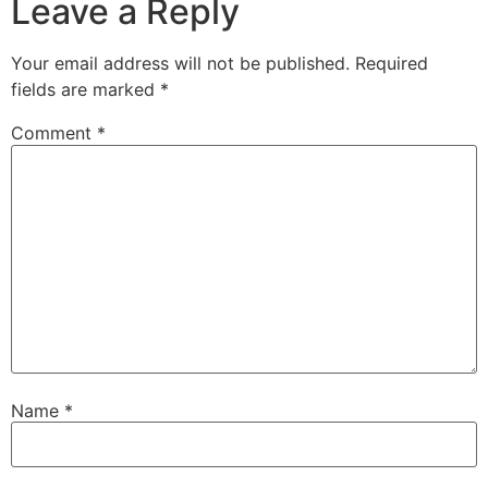
Leave a Reply
Your email address will not be published.
Required
fields are marked
*
Comment
*
Name
*