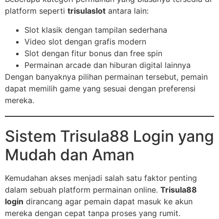
platform seperti
trisulaslot
antara lain:
Slot klasik dengan tampilan sederhana
Video slot dengan grafis modern
Slot dengan fitur bonus dan free spin
Permainan arcade dan hiburan digital lainnya
Dengan banyaknya pilihan permainan tersebut, pemain
dapat memilih game yang sesuai dengan preferensi
mereka.
Sistem Trisula88 Login yang
Mudah dan Aman
Kemudahan akses menjadi salah satu faktor penting
dalam sebuah platform permainan online.
Trisula88
login
dirancang agar pemain dapat masuk ke akun
mereka dengan cepat tanpa proses yang rumit.