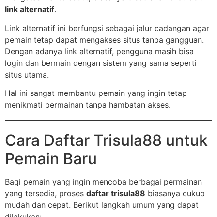
link alternatif
.
Link alternatif ini berfungsi sebagai jalur cadangan agar
pemain tetap dapat mengakses situs tanpa gangguan.
Dengan adanya link alternatif, pengguna masih bisa
login dan bermain dengan sistem yang sama seperti
situs utama.
Hal ini sangat membantu pemain yang ingin tetap
menikmati permainan tanpa hambatan akses.
Cara Daftar Trisula88 untuk
Pemain Baru
Bagi pemain yang ingin mencoba berbagai permainan
yang tersedia, proses
daftar trisula88
biasanya cukup
mudah dan cepat. Berikut langkah umum yang dapat
dilakukan: