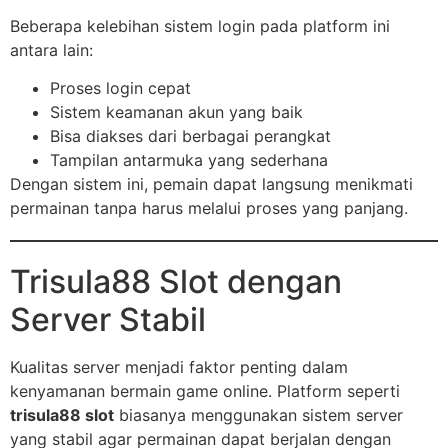
Beberapa kelebihan sistem login pada platform ini
antara lain:
Proses login cepat
Sistem keamanan akun yang baik
Bisa diakses dari berbagai perangkat
Tampilan antarmuka yang sederhana
Dengan sistem ini, pemain dapat langsung menikmati
permainan tanpa harus melalui proses yang panjang.
Trisula88 Slot dengan
Server Stabil
Kualitas server menjadi faktor penting dalam
kenyamanan bermain game online. Platform seperti
trisula88 slot
biasanya menggunakan sistem server
yang stabil agar permainan dapat berjalan dengan